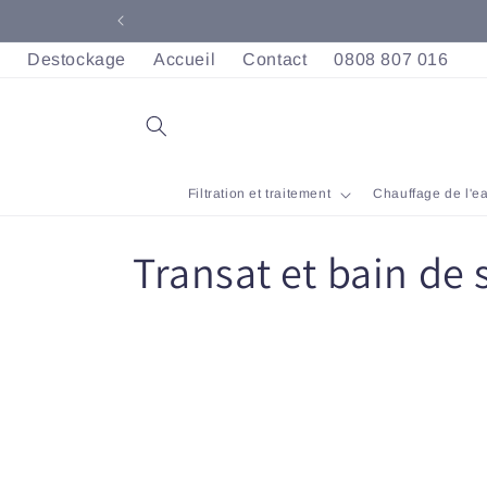
et
passer
au
Destockage
Accueil
Contact
0808 807 016
contenu
Filtration et traitement
Chauffage de l'e
C
Transat et bain de s
o
l
l