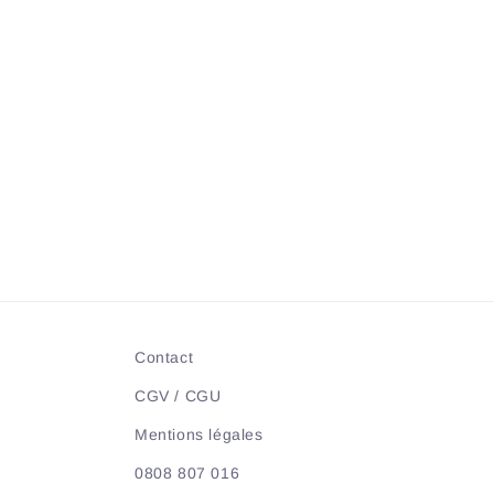
e
c
t
i
o
n
:
Contact
CGV / CGU
Mentions légales
0808 807 016